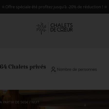
🔆Offre spéciale été profitez jusqu'à -20% de réduction ! 🔆
64 Chalets privés
A PARTIR DE 565€ / NUIT