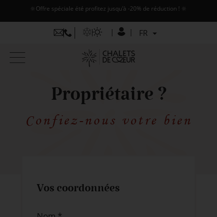
🔆Offre spéciale été profitez jusqu'à -20% de réduction ! 🔆
FR
FR
EN
Propriétaire ?
Confiez-nous votre bien
Vos coordonnées
Nom *