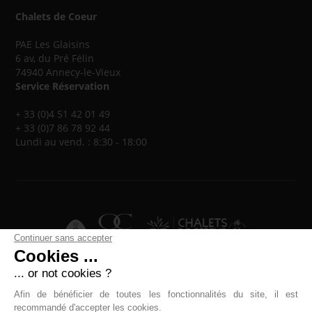
Chalets de Coeur
PAE Les Glaisins
6 av, du Pré Félin
74940 Annecy-le-Vieux
Service Réservation
+ 33 (0)4 51 42 01 49
+ 33 (0)7 86 78 92 44
Lundi au vend. : 8:30 - 18:00
Continuer sans accepter
Cookies ...
... or not cookies ?
Afin de bénéficier de toutes les fonctionnalités du site, il est
recommandé d'accepter les cookies.