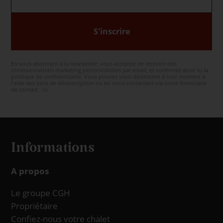
S'inscrire
En vous abonnant à la newsletter, vous acceptez de recevoir des
communications marketing personnalisées par email, et confirmez avoir lu la
politique de confidentialité. Vous pouvez vous désinscrire à tout moment à
l’aide des liens de désinscription ou en nous contactant via notre formulaire
de contact :
ici
Informations
A propos
Le groupe CGH
Propriétaire
Confiez-nous votre chalet