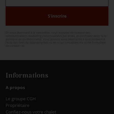
S'inscrire
En vous abonnant à la newsletter, vous acceptez de recevoir des
communications marketing personnalisées par email, et confirmez avoir lu la
politique de confidentialité. Vous pouvez vous désinscrire à tout moment à
l’aide des liens de désinscription ou en nous contactant via notre formulaire
de contact :
ici
Informations
A propos
Le groupe CGH
Propriétaire
Confiez-nous votre chalet