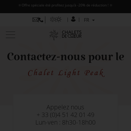
🔆Offre spéciale été profitez jusqu'à -20% de réduction ! 🔆
FR
FR
EN
Contactez-nous pour le
Chalet Light Peak
Appelez nous
+ 33 (0)4 51 42 01 49
Lun-ven : 8h30-18h00